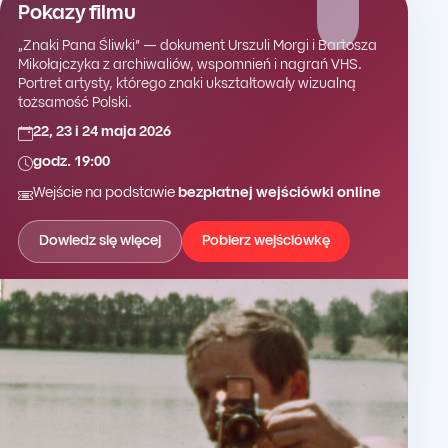
Pokazy filmu
„Znaki Pana Śliwki” — dokument Urszuli Morgi i Bartosza
Mikołajczyka z archiwaliów, wspomnień i nagrań VHS.
Portret artysty, którego znaki ukształtowały wizualną
tożsamość Polski.
22, 23 i 24 maja 2026
godz. 19:00
Wejście na podstawie
bezpłatnej wejściówki online
Dowiedz się więcej
Pobierz wejściówkę