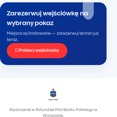
Zarezerwuj wejściówkę na
wybrany pokaz
Miejsca są limitowane — zarezerwuj termin już
teraz.
Pobierz wejściówkę
Wydarzenie w Rotundzie PKO Banku Polskiego w
Warszawie.